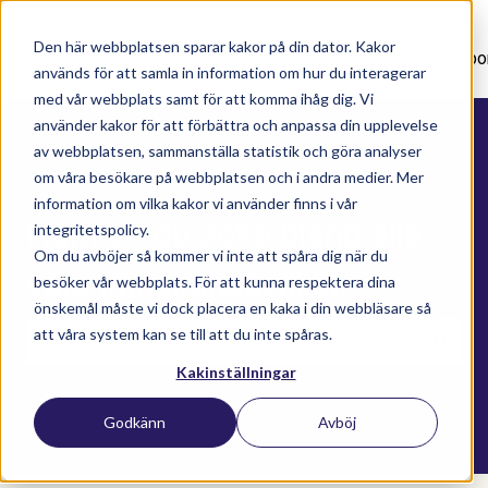
Den här webbplatsen sparar kakor på din dator. Kakor
Nyhetsartiklar
Utbildningar
Supportavtal
Suppo
används för att samla in information om hur du interagerar
med vår webbplats samt för att komma ihåg dig. Vi
använder kakor för att förbättra och anpassa din upplevelse
av webbplatsen, sammanställa statistik och göra analyser
om våra besökare på webbplatsen och i andra medier. Mer
information om vilka kakor vi använder finns i vår
Här kan du söka bland alla
integritetspolicy.
Om du avböjer så kommer vi inte att spåra dig när du
våra kunskapsartiklar
besöker vår webbplats. För att kunna respektera dina
önskemål måste vi dock placera en kaka i din webbläsare så
att våra system kan se till att du inte spåras.
Kakinställningar
Det finns inga förslag eftersom sökfältet är t
Godkänn
Avböj