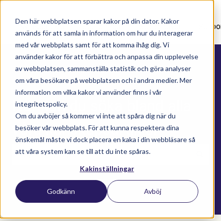
Den här webbplatsen sparar kakor på din dator. Kakor
Nyhetsartiklar
Utbildningar
Supportavtal
Suppo
används för att samla in information om hur du interagerar
med vår webbplats samt för att komma ihåg dig. Vi
använder kakor för att förbättra och anpassa din upplevelse
av webbplatsen, sammanställa statistik och göra analyser
om våra besökare på webbplatsen och i andra medier. Mer
information om vilka kakor vi använder finns i vår
Här kan du söka bland alla
integritetspolicy.
Om du avböjer så kommer vi inte att spåra dig när du
våra kunskapsartiklar
besöker vår webbplats. För att kunna respektera dina
önskemål måste vi dock placera en kaka i din webbläsare så
att våra system kan se till att du inte spåras.
Kakinställningar
Det finns inga förslag eftersom sökfältet är t
Godkänn
Avböj