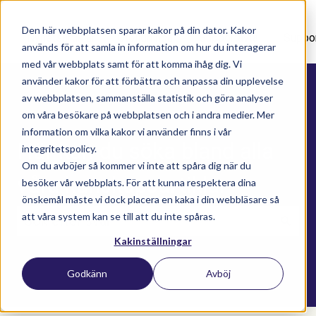
Den här webbplatsen sparar kakor på din dator. Kakor
Nyhetsartiklar
Utbildningar
Supportavtal
Suppo
används för att samla in information om hur du interagerar
med vår webbplats samt för att komma ihåg dig. Vi
använder kakor för att förbättra och anpassa din upplevelse
av webbplatsen, sammanställa statistik och göra analyser
om våra besökare på webbplatsen och i andra medier. Mer
information om vilka kakor vi använder finns i vår
Här kan du söka bland alla
integritetspolicy.
Om du avböjer så kommer vi inte att spåra dig när du
våra kunskapsartiklar
besöker vår webbplats. För att kunna respektera dina
önskemål måste vi dock placera en kaka i din webbläsare så
att våra system kan se till att du inte spåras.
Kakinställningar
Det finns inga förslag eftersom sökfältet är t
Godkänn
Avböj