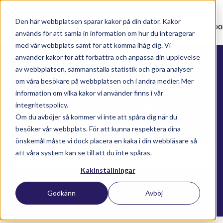
Den här webbplatsen sparar kakor på din dator. Kakor
Nyhetsartiklar
Utbildningar
Supportavtal
Suppo
används för att samla in information om hur du interagerar
med vår webbplats samt för att komma ihåg dig. Vi
använder kakor för att förbättra och anpassa din upplevelse
av webbplatsen, sammanställa statistik och göra analyser
om våra besökare på webbplatsen och i andra medier. Mer
information om vilka kakor vi använder finns i vår
Här kan du söka bland alla
integritetspolicy.
Om du avböjer så kommer vi inte att spåra dig när du
våra kunskapsartiklar
besöker vår webbplats. För att kunna respektera dina
önskemål måste vi dock placera en kaka i din webbläsare så
att våra system kan se till att du inte spåras.
Kakinställningar
Det finns inga förslag eftersom sökfältet är t
Godkänn
Avböj