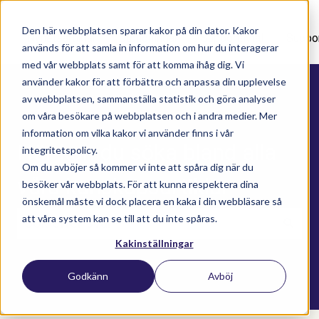
Den här webbplatsen sparar kakor på din dator. Kakor
Nyhetsartiklar
Utbildningar
Supportavtal
Suppo
används för att samla in information om hur du interagerar
med vår webbplats samt för att komma ihåg dig. Vi
använder kakor för att förbättra och anpassa din upplevelse
av webbplatsen, sammanställa statistik och göra analyser
om våra besökare på webbplatsen och i andra medier. Mer
information om vilka kakor vi använder finns i vår
Här kan du söka bland alla
integritetspolicy.
Om du avböjer så kommer vi inte att spåra dig när du
våra kunskapsartiklar
besöker vår webbplats. För att kunna respektera dina
önskemål måste vi dock placera en kaka i din webbläsare så
att våra system kan se till att du inte spåras.
Kakinställningar
Det finns inga förslag eftersom sökfältet är t
Godkänn
Avböj