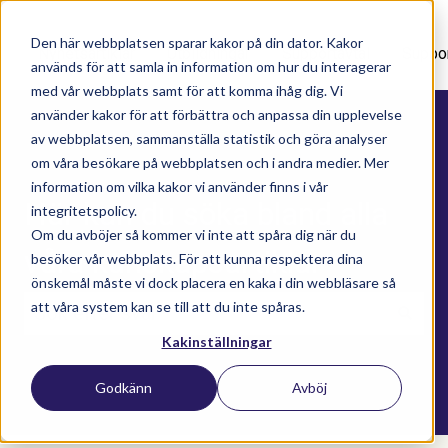
Den här webbplatsen sparar kakor på din dator. Kakor
Nyhetsartiklar
Utbildningar
Supportavtal
Suppo
används för att samla in information om hur du interagerar
med vår webbplats samt för att komma ihåg dig. Vi
använder kakor för att förbättra och anpassa din upplevelse
av webbplatsen, sammanställa statistik och göra analyser
om våra besökare på webbplatsen och i andra medier. Mer
information om vilka kakor vi använder finns i vår
Här kan du söka bland alla
integritetspolicy.
Om du avböjer så kommer vi inte att spåra dig när du
våra kunskapsartiklar
besöker vår webbplats. För att kunna respektera dina
önskemål måste vi dock placera en kaka i din webbläsare så
att våra system kan se till att du inte spåras.
Kakinställningar
Det finns inga förslag eftersom sökfältet är t
Godkänn
Avböj