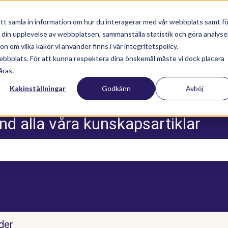
tt samla in information om hur du interagerar med vår webbplats samt fö
a din upplevelse av webbplatsen, sammanställa statistik och göra analyse
Nyhetsartiklar
Utbildningar
Supportav
 om vilka kakor vi använder finns i vår integritetspolicy.
ebbplats. För att kunna respektera dina önskemål måste vi dock placera
åras.
Kakinställningar
Godkänn
Avböj
nd alla våra kunskapsartiklar
m sökfältet är tomt.
ider