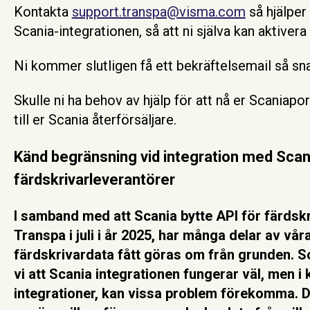
Kontakta
support.transpa@visma.com
så hjälper 
Scania‑integrationen, så att ni själva kan aktivera
Ni kommer slutligen få ett bekräftelsemail så sna
Skulle ni ha behov av hjälp för att nå er Scaniaport
till er Scania återförsäljare.
Känd begränsning vid integration med Sca
färdskrivarleverantörer
I samband med att Scania bytte API för färdsk
Transpa i juli i år 2025, har många delar av vå
färdskrivardata fått göras om från grunden. S
vi att Scania integrationen fungerar väl, men 
integrationer, kan vissa problem förekomma. Det