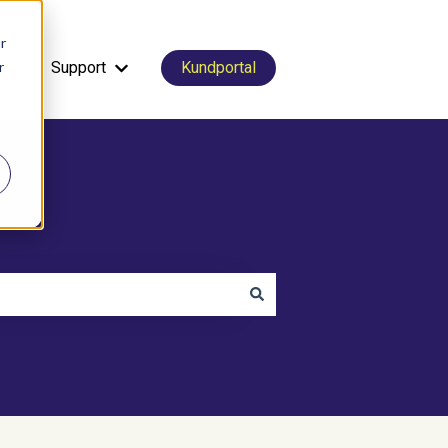
r
r
tal
Support
Kundportal
Visa undermeny för Support