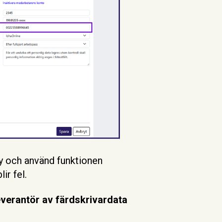
vy och använd funktionen
ir fel.
everantör av färdskrivardata