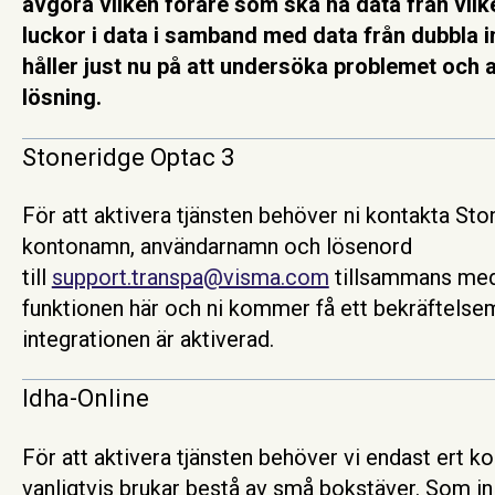
avgöra vilken förare som ska ha data från vilk
luckor i data i samband med data från dubbla int
håller just nu på att undersöka problemet och ar
lösning.
Stoneridge Optac 3
För att aktivera tjänsten behöver ni kontakta Sto
kontonamn, användarnamn och lösenord
till
support.transpa@visma.com
tillsammans med 
funktionen här och ni kommer få ett bekräftelsem
integrationen är aktiverad.
Idha-Online
För att aktivera tjänsten behöver vi endast ert
vanligtvis brukar bestå av små bokstäver. Som inl