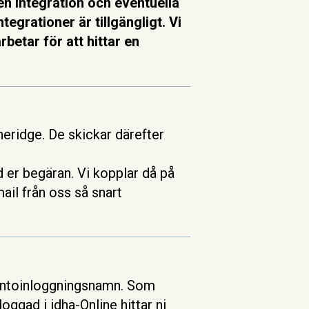
en integration och eventuella
egrationer är tillgängligt. Vi
betar för att hittar en
neridge. De skickar därefter
er begäran. Vi kopplar då på
ail från oss så snart
 kontoinloggningsnamn. Som
oggad i idha-Online hittar ni