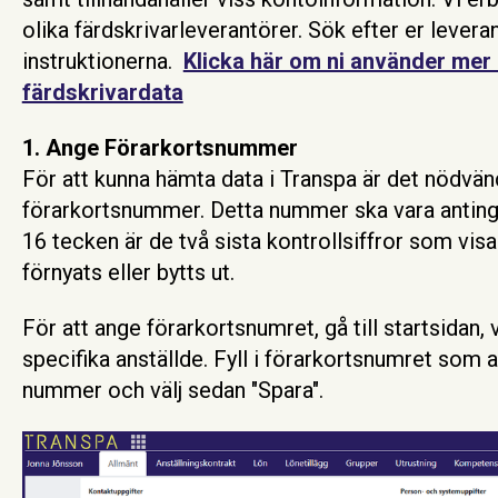
olika färdskrivarleverantörer. Sök efter er levera
instruktionerna.
Klicka här om ni använder mer 
färdskrivardata
1. Ange Förarkortsnummer
För att kunna hämta dat
a i Transpa är det nödvänd
förarkortsnummer. Detta nummer ska vara antinge
16 tecken är de två sista kontrollsiffror som vis
förnyats eller bytts ut.
För att ange förarkortsnumret, gå till startsidan,
specifika anställde. Fyll i förarkortsnumret som an
nummer och välj sedan "Spara".