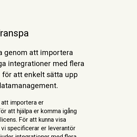
Transpa
ta genom att importera
ga integrationer med flera
 för att enkelt sätta upp
ardatamanagement.
 att importera er
t för att hjälpa er komma igång
licens. För att kunna visa
vi specificerar er leverantör
bjuder integrationer med flera