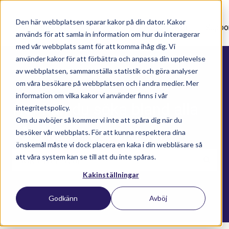
Den här webbplatsen sparar kakor på din dator. Kakor
Nyhetsartiklar
Utbildningar
Supportavtal
Suppo
används för att samla in information om hur du interagerar
med vår webbplats samt för att komma ihåg dig. Vi
använder kakor för att förbättra och anpassa din upplevelse
av webbplatsen, sammanställa statistik och göra analyser
om våra besökare på webbplatsen och i andra medier. Mer
information om vilka kakor vi använder finns i vår
Här kan du söka bland alla
integritetspolicy.
Om du avböjer så kommer vi inte att spåra dig när du
våra kunskapsartiklar
besöker vår webbplats. För att kunna respektera dina
önskemål måste vi dock placera en kaka i din webbläsare så
att våra system kan se till att du inte spåras.
Kakinställningar
Det finns inga förslag eftersom sökfältet är t
Godkänn
Avböj